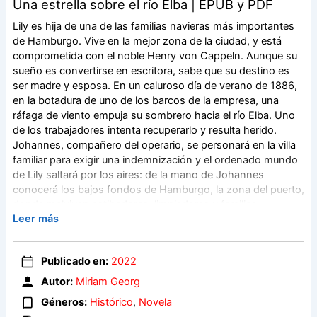
Una estrella sobre el río Elba | EPUB y PDF
Lily es hija de una de las familias navieras más importantes
de Hamburgo. Vive en la mejor zona de la ciudad, y está
comprometida con el noble Henry von Cappeln. Aunque su
sueño es convertirse en escritora, sabe que su destino es
ser madre y esposa. En un caluroso día de verano de 1886,
en la botadura de uno de los barcos de la empresa, una
ráfaga de viento empuja su sombrero hacia el río Elba. Uno
de los trabajadores intenta recuperarlo y resulta herido.
Johannes, compañero del operario, se personará en la villa
familiar para exigir una indemnización y el ordenado mundo
de Lily saltará por los aires: de la mano de Johannes
conocerá los bajos fondos de Hamburgo, la zona del puerto,
donde malviven estibadores, limpiadores y familias
Leer más
humildes, quienes luchan por sobrevivir día tras día. Lily y
Johannes lo tienen todo en contra para enamorarse, ella
está a punto de casarse y él guarda un terrible secreto, pero
Publicado en:
2022
el corazón no entiende de normas ni de clases sociales.
Autor:
Miriam Georg
Géneros:
Histórico
,
Novela