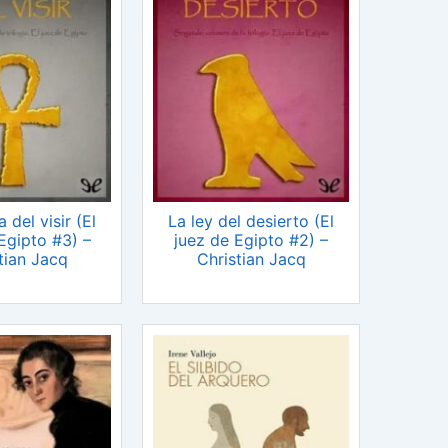
a del visir (El
La ley del desierto (El
Egipto #3) –
juez de Egipto #2) –
tian Jacq
Christian Jacq