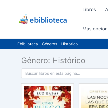
Ir
al
Libros
A
contenido
Más opcion
Ebiblioteca
-
Géneros
-
Histórico
Género: Histórico