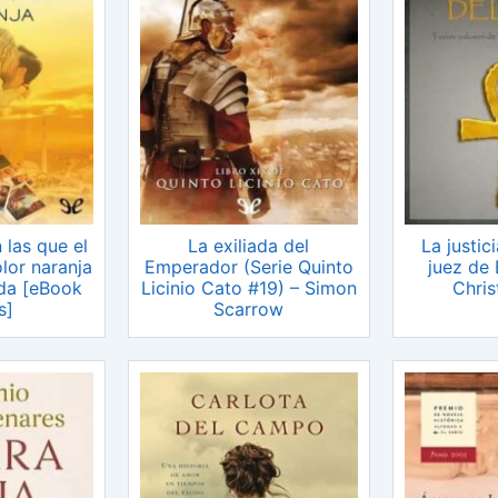
 las que el
La exiliada del
La justici
olor naranja
Emperador (Serie Quinto
juez de 
ada [eBook
Licinio Cato #19) – Simon
Chris
s]
Scarrow