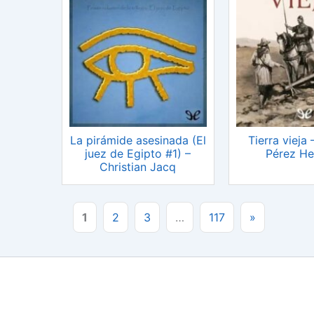
La pirámide asesinada (El
Tierra vieja
juez de Egipto #1) –
Pérez He
Christian Jacq
1
2
3
…
117
»