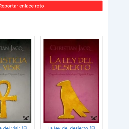
Reportar enlace roto
a del visir (El
La ley del desierto (El