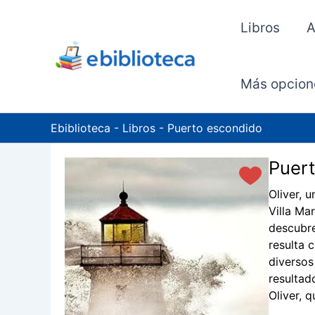
Ir
al
Libros
A
contenido
Más opcion
Ebiblioteca
-
Libros
-
Puerto escondido
Puert
Oliver, 
Villa Ma
descubre
resulta 
diversos
resultad
Oliver, 