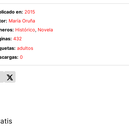
licado en:
2015
or:
María Oruña
neros:
Histórico
,
Novela
inas:
432
quetas:
adultos
scargas:
0
atis