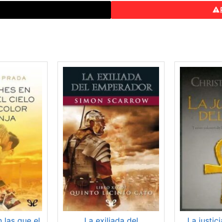
o
 las que el
La exiliada del
La justici