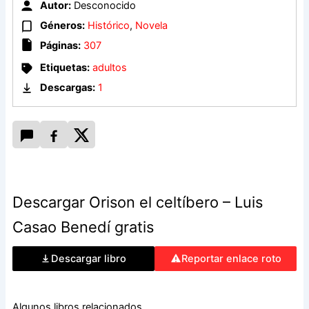
que cercan la ciudad, constituyendo el conjunto un
Autor:
Desconocido
apasionante relato. Estamos ante una novela de ficción
Géneros:
Histórico
,
Novela
donde, si bien los hechos relatados tienen una base
Páginas:
307
histórica, el autor recurre a licencias literarias con el fin de
conseguir un interés para la trama. Por ello, las fechas en
Etiquetas:
adultos
que se desarrollaron algunos de los acontecimientos que se
Descargas:
1
mencionan no coinciden exactamente con las que refleja la
trama.
OPCIÓN 1
OPCIÓN 2
Descargar Orison el celtíbero – Luis
Casao Benedí gratis
Descargar libro
Reportar enlace roto
Algunos libros relacionados