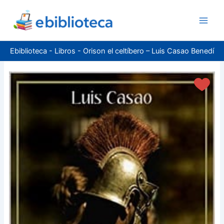
Ir
al
contenido
Ebiblioteca
-
Libros
-
Orison el celtíbero – Luis Casao Benedí