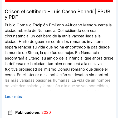
Orison el celtíbero – Luis Casao Benedí | EPUB
y PDF
Publio Cornelio Escipión Emiliano «Africano Menor» cerca la
ciudad rebelde de Numancia. Coincidiendo con esa
circunstancia, un celtíbero de la etnia vaccea llega a la
ciudad. Harto de guerrear contra los romanos invasores,
espera rehacer su vida que no ha encontrado la paz desde
la muerte de Stena, la que fue su mujer. En Numancia
encontrará a Liteno, su amigo de la infancia, que ahora dirige
la defensa de la ciudad, también conocerá a la esclava
fugitiva propiedad del mismo Cónsul romano que dirige el
cerco. En el interior de la población se desatan sin control
las más variadas pasiones humanas. La vida de un hombre
no vale demasiado y la presión a la que se ven sometidos,
tanto sitiados como sitiadores, aún le resta valor. Crito, un
Leer más
centurión degradado a causa de la fuga de la esclava, entra
en escena para asumir uno de los principales papeles de la
narración. Junto a estos personajes, desfilan otros que
Publicado en:
2020
conforman tanto, la sociedad numantina como las tropas