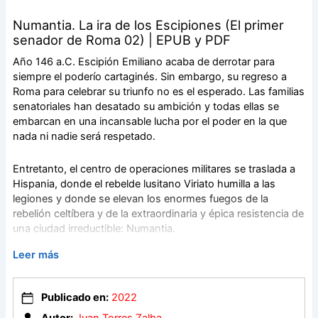
Numantia. La ira de los Escipiones (El primer
senador de Roma 02) | EPUB y PDF
Año 146 a.C. Escipión Emiliano acaba de derrotar para
siempre el poderío cartaginés. Sin embargo, su regreso a
Roma para celebrar su triunfo no es el esperado. Las familias
senatoriales han desatado su ambición y todas ellas se
embarcan en una incansable lucha por el poder en la que
nada ni nadie será respetado.
Entretanto, el centro de operaciones militares se traslada a
Hispania, donde el rebelde lusitano Viriato humilla a las
legiones y donde se elevan los enormes fuegos de la
rebelión celtíbera y de la extraordinaria y épica resistencia de
una ciudad irreductible: Numantia.
Leer más
Es también el tiempo de Tiberio Sempronio Graco, nieto de
Escipión Africano e hijo de Cornelia, una mujer fuera de lo
común. El joven Graco abanderará una conflictiva reforma
Publicado en:
2022
que sacudirá los cimientos del Senado y de la República
Autor:
Juan Torres Zalba