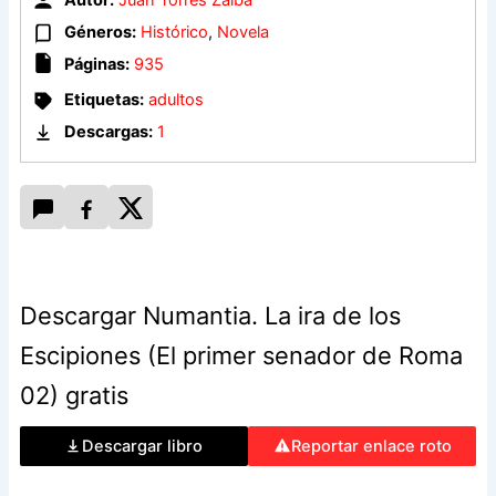
misma.
Géneros:
Histórico
,
Novela
Tras El primer senador de Roma, Juan Torres Zalba nos
Páginas:
935
sumerge en Numantia en una novela formidable que, de la
Etiquetas:
adultos
mano de las más grandes figuras históricas, rebosa
epopeya, batallas, violencia, traiciones e intrigas
Descargas:
1
encarnizadas en una Roma que ve cómo sus viejos y férreos
valores republicanos comienzan a derrumbarse.
Descargar Numantia. La ira de los
Escipiones (El primer senador de Roma
02) gratis
Descargar libro
Reportar enlace roto