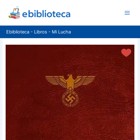
Ir
al
contenido
Ebiblioteca
-
Libros
-
Mi Lucha