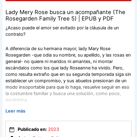
Lady Mery Rose busca un acompañante (The
Rosegarden Family Tree 5) | EPUB y PDF
¿Acaso puede el amor ser evitado por la cláusula de un
contrato?
A diferencia de su hermana mayor, lady Mary Rose
Rosegarden -que odia su nombre, su apellido, y las rosas en
general- no quiere ni maridos ni amantes, ni montar
escándalos como los que lady Roseanne ha vivido. Pero,
como resulta extraño que en su segunda temporada siga sin
establecer un compromiso, y sus abuelos presionan de un
modo insoportable para que lo haga, resuelve seguir en eso
la costumbre familiar y busca una solución, como poco,
excéntrica.
Leer más
Así, decide contratar un acompañante por horas, de entre
los amigos de sus hermanos, siempre tan endeudados.
Alguien que simule ser un pretendiente a cambio de dinero,
Publicado en:
2023
que la corteje a ojos de todo Londres, pero que tenga muy