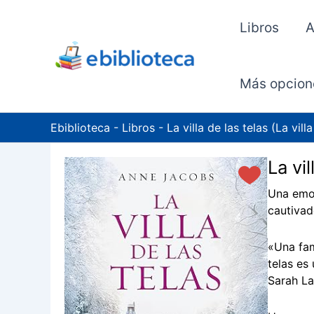
Ir
al
Libros
A
contenido
Más opcion
Ebiblioteca
-
Libros
-
La villa de las telas (La villa
La vil
Una emoc
cautivad
«Una fami
telas es
Sarah La