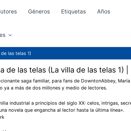
utores
Géneros
Etiquetas
Años
es
 de las telas 1)
la de las telas (La villa de las telas 1)
ionante saga familiar, para fans de DowntonAbbey, María 
o ya a más de dos millones y medio de lectores.
lia industrial a principios del siglo XX: celos, intrigas, sec
 una novela que engancha al lector hasta la última línea».
rk