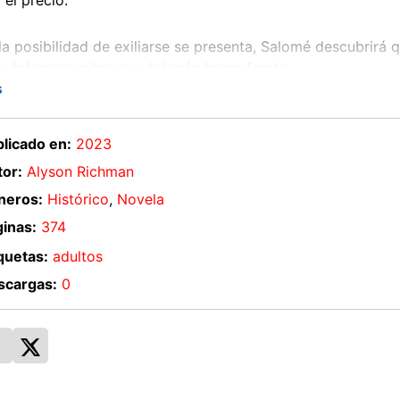
el precio.
a posibilidad de exiliarse se presenta, Salomé descubrirá 
 dolorosas a las que deberán hacer frente.
s
licado en:
2023
or:
Alyson Richman
neros:
Histórico
,
Novela
inas:
374
quetas:
adultos
scargas:
0