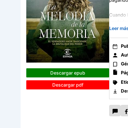
pagando 
Cuando l
verdades
Leer má
Pub
Aut
Gé
Pág
Descargar epub
Eti
Descargar pdf
De