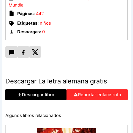
Una historia conmovedora sobre cómo la inocencia, la
Mundial
fortaleza y la esperanza persisten aun en medio del horror
Páginas:
442
de la guerra.
Etiquetas:
niños
Descargas:
0
Descargar La letra alemana gratis
Descargar libro
Reportar enlace roto
Algunos libros relacionados