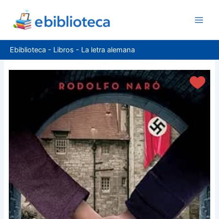
Ir
al
contenido
Ebiblioteca
-
Libros
-
La letra alemana