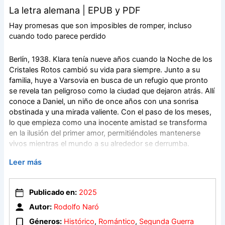
La letra alemana | EPUB y PDF
Hay promesas que son imposibles de romper, incluso
cuando todo parece perdido
Berlín, 1938. Klara tenía nueve años cuando la Noche de los
Cristales Rotos cambió su vida para siempre. Junto a su
familia, huye a Varsovia en busca de un refugio que pronto
se revela tan peligroso como la ciudad que dejaron atrás. Allí
conoce a Daniel, un niño de once años con una sonrisa
obstinada y una mirada valiente. Con el paso de los meses,
lo que empieza como una inocente amistad se transforma
en la ilusión del primer amor, permitiéndoles mantenerse
vivos mientras el mundo a su alre­dedor se derrumba.
Leer más
Cuando las fuerzas de Hitler toman el control de la ciudad, la
brutalidad del régimen nazi amenaza con separarlos. Pero
no están solos. Gracias a la amistad con otros niños que se
Publicado en:
2025
cruzan en sus caminos lograrán resistir en el gueto de
Autor:
Rodolfo Naró
Varsovia.
Géneros:
Histórico
,
Romántico
,
Segunda Guerra