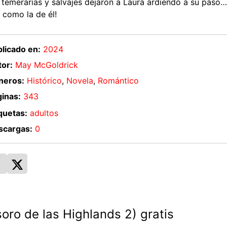
temerarias y salvajes dejaron a Laura ardiendo a su paso… 
 como la de él!
licado en:
2024
or:
May McGoldrick
neros:
Histórico
,
Novela
,
Romántico
inas:
343
quetas:
adultos
scargas:
0
ro de las Highlands 2) gratis