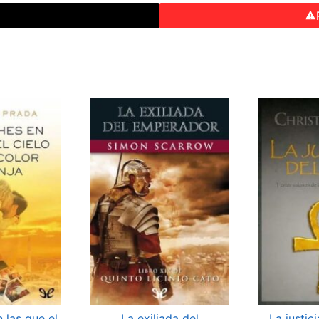
o
 las que el
La exiliada del
La justici