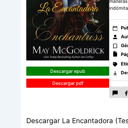
maneras 
indómita
Pub
Aut
Gé
Pág
Eti
Descargar epub
De
Descargar pdf
Descargar La Encantadora (Teso