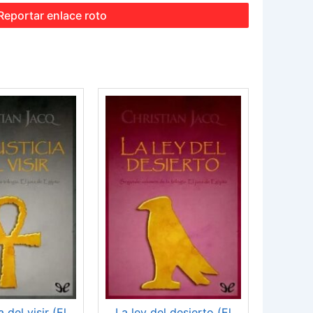
Reportar enlace roto
a del visir (El
La ley del desierto (El