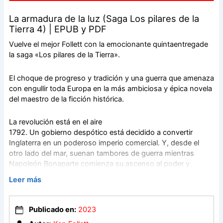
La armadura de la luz (Saga Los pilares de la
Tierra 4) | EPUB y PDF
Vuelve el mejor Follett con la emocionante quintaentregade
la saga «Los pilares de la Tierra».
El choque de progreso y tradición y una guerra que amenaza
con engullir toda Europa en la más ambiciosa y épica novela
del maestro de la ficción histórica.
La revolución está en el aire
1792. Un gobierno despótico está decidido a convertir
Inglaterra en un poderoso imperio comercial. Y, desde el
otro lado del mar, suenan tambores de guerra mientras
Napoleón Bonaparte comienza su ascenso al poder y
prepara un violento plan para convertirse en emperador del
Leer más
mundo.
Kingsbridge se asoma al abismo
Publicado en:
2023
Los nuevos avances industriales se imponen de manera