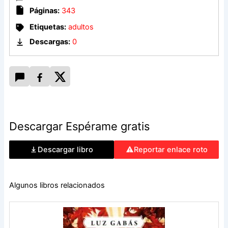
Páginas:
343
Melbourne, 1995. Florence recibe una carta de un
Etiquetas:
adultos
desconocido que vive en el otro extremo del mundo, y que
asegura recordar una vida que perteneció a otra persona
Descargas:
0
antes que a sí mismo. ¿Podría ser la persona a quien
Florence lleva cincuenta y un años esperando volver a
encontrar?
Descargar Espérame gratis
Descargar libro
Reportar enlace roto
Algunos libros relacionados