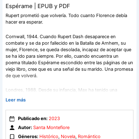
Espérame | EPUB y PDF
Rupert prometió que volvería. Todo cuanto Florence debía
hacer era esperar.
Cornwall, 1944. Cuando Rupert Dash desaparece en
combate y se da por fallecido en la Batalla de Arnhem, su
mujer, Florence, se queda desolada, incapaz de aceptar que
se ha ido para siempre. Por ello, cuando encuentra un
poema titulado Espérame escondido entre las páginas de un
viejo libro, cree que es una señal de su marido. Una promesa
de que volverá.
Londres, 1988. Desde su infancia, Max ha tenido una
pesadilla recurrente: rodeado por el terrible caos de la
Leer más
guerra, tiene una misión urgente que completar. Pero todas
las veces, el sueño acaba despertándolo de terror, con el
corazón desbocado por los horrores del campo de batalla.
Publicado en:
2023
Ansioso por comprender por qué le persiguen tales visiones,
Autor:
Santa Montefiore
Max se embarca en un viaje que lo lleva hasta Cornwall y a
un hombre llamado Rupert Dash.
Géneros:
Histórico
,
Novela
,
Romántico