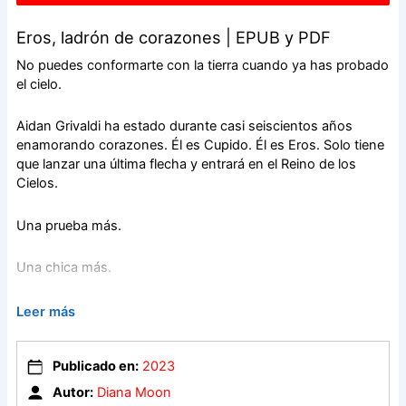
Eros, ladrón de corazones | EPUB y PDF
No puedes conformarte con la tierra cuando ya has probado
el cielo.
Aidan Grivaldi ha estado durante casi seiscientos años
enamorando corazones. Él es Cupido. Él es Eros. Solo tiene
que lanzar una última flecha y entrará en el Reino de los
Cielos.
Una prueba más.
Una chica más.
Un último lanzamiento.
Leer más
Briana Laidhart no le cae bien a la mayor parte de la clase.
Publicado en:
2023
Cuando creyó que Aidan Grivaldi podría ser su único amigo,
él demostró ser igual que el resto. Además, con sus
Autor:
Diana Moon