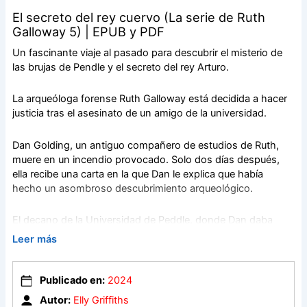
El secreto del rey cuervo (La serie de Ruth
Galloway 5) | EPUB y PDF
Un fascinante viaje al pasado para descubrir el misterio de
las brujas de Pendle y el secreto del rey Arturo.
La arqueóloga forense Ruth Galloway está decidida a hacer
justicia tras el asesinato de un amigo de la universidad.
Dan Golding, un antiguo compañero de estudios de Ruth,
muere en un incendio provocado. Solo dos días después,
ella recibe una carta en la que Dan le explica que había
hecho un asombroso descubrimiento arqueológico.
El decano de la Universidad de Peddle, donde Dan daba
clases, pide la colaboración de Ruth. Ella, su hija Kate y
Leer más
Cathbad viajan a la zona de Blackpool, la tierra natal del
inspector Harry Nelson.
Publicado en:
2024
Pronto, Ruth se ve envuelta en un misterio que involucra a
Autor:
Elly Griffiths