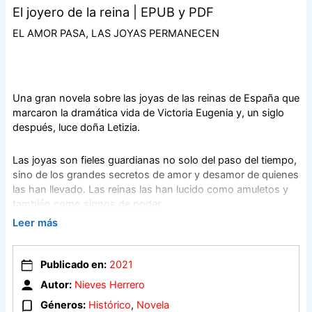
El joyero de la reina | EPUB y PDF
EL AMOR PASA, LAS JOYAS PERMANECEN
Una gran novela sobre las joyas de las reinas de España que
marcaron la dramática vida de Victoria Eugenia y, un siglo
después, luce doña Letizia.
Las joyas son fieles guardianas no solo del paso del tiempo,
sino de los grandes secretos de amor y desamor de quienes
las han llevado. Las reinas las han lucido como amuletos y
también como signos de poder.
Leer más
En estas páginas se da una visión diferente y original de
Victoria Eugenia de Battemberg, la última reina española
Publicado en:
2021
antes de la Segunda República. Llegó de Inglaterra a España
en 1906 para contraer matrimonio con Alfonso XIII, trayendo
Autor:
Nieves Herrero
consigo un aire nuevo a la Corte y suscitando muchas
Géneros:
Histórico
,
Novela
críticas por lo que se consideraban transgresiones. Entre