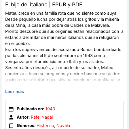
El hijo del italiano | EPUB y PDF
Mateu crece en una familia rota que no siente como suya.
Desde pequeño lucha por dejar atrás los gritos y la miseria
de la Mina, la casa más pobre de Caldes de Malavella.
Pronto descubre que sus orígenes están relacionados con la
estancia del millar de marineros italianos que se refugiaron
en el pueblo.
Eran los supervivientes del acorazado Roma, bombardeado
por los alemanes el 9 de septiembre de 1943 como
venganza por el armisticio entre Italia y los aliados.
Sesenta años después, a la muerte de su madre, Mateu
comienza a hacerse preguntas y decide buscar a su padre:
¿quién era ese italiano que silbaba canciones napolitanas y
llevaba a lavar la ropa a su madre?
Leer más
El hijo del italiano narra la historia de un amor secreto y un
viaje en busca de la propia identidad.
Publicado en:
1943
Autor:
Rafel Nadal
Géneros:
Histórico
,
Novela