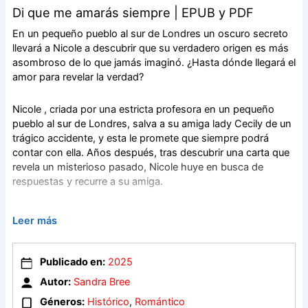
Di que me amarás siempre | EPUB y PDF
En un pequeño pueblo al sur de Londres un oscuro secreto
llevará a Nicole a descubrir que su verdadero origen es más
asombroso de lo que jamás imaginó. ¿Hasta dónde llegará el
amor para revelar la verdad?
Nicole , criada por una estricta profesora en un pequeño
pueblo al sur de Londres, salva a su amiga lady Cecily de un
trágico accidente, y esta le promete que siempre podrá
contar con ella. Años después, tras descubrir una carta que
revela un misterioso pasado, Nicole huye en busca de
respuestas y recurre a su amiga.
Junto con Jacob , un joven noble, hijo del Conde de
Leer más
Blackwood y veterinario, Nicole comienza a desentrañar la
verdad sobre su origen.
Publicado en:
2025
Jacob, para quien las palabras «te amo» parecen no existir
Autor:
Sandra Bree
en su vocabulario, se enfrenta a sus propios sentimientos
Géneros:
Histórico
,
Romántico
cuando conoce a Nicole, alguien muy por debajo de su clase