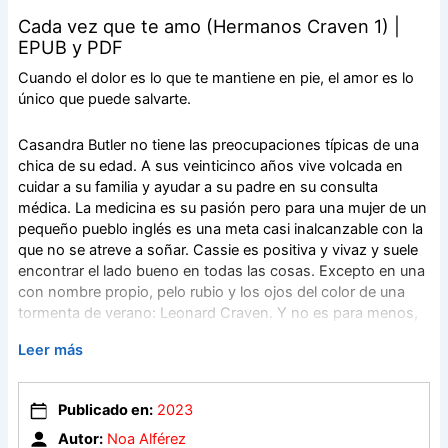
Cada vez que te amo (Hermanos Craven 1) |
EPUB y PDF
Cuando el dolor es lo que te mantiene en pie, el amor es lo
único que puede salvarte.
Casandra Butler no tiene las preocupaciones típicas de una
chica de su edad. A sus veinticinco años vive volcada en
cuidar a su familia y ayudar a su padre en su consulta
médica. La medicina es su pasión pero para una mujer de un
pequeño pueblo inglés es una meta casi inalcanzable con la
que no se atreve a soñar. Cassie es positiva y vivaz y suele
encontrar el lado bueno en todas las cosas. Excepto en una
con nombre propio, pelo rubio y los ojos del color de una
tormenta de verano: Leonard Craven. Y no es para menos,
ya que la tragedia sacudió a ambas familias con un duro
Leer más
golpe que las separaría para siempre y a la vez las mantenía
unidas.
Publicado en:
2023
Leonard Craven se sintió traicionado cuando descubrió que
Autor:
Noa Alférez
su mejor amigo, Charles Butler, pretendía fugarse con su