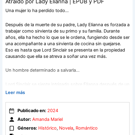
Atraído por Lady Elianna | EPUB y PDF
Una mujer lo ha perdido todo…
Después de la muerte de su padre, Lady Elianna es forzada a
trabajar como sirvienta de su primo y su familia. Durante
años, ella ha hecho lo que se le ordena, fungiendo desde ser
una acompañante a una sirvienta de cocina sin quejarse.
Eso es hasta que Lord Sinclair se presenta en la propiedad
causando que ella se atreva a soñar una vez más.
Un hombre determinado a salvarla…
Lord Sinclair se siente intrigado sobre Elianna después de un
breve encuentro en Hyde Park. Él está convencido de que la
Leer más
mujer está escondiendo algo y está determinado a descubrir
sus secretos. Cuando la persona a la que Lady Elianna
acompaña, lo invita a una fiesta en su propiedad, él acepta.
Publicado en:
2024
Autor:
Amanda Mariel
Circunstancias más allá de su control…
Géneros:
Histórico
,
Novela
,
Romántico