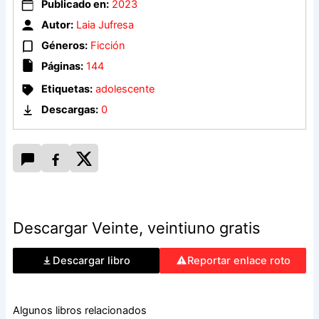
Publicado en:
2023
Autor:
Laia Jufresa
¿Cuánta gente cabe en un departamento cuando sus tres
Géneros:
Ficción
habitantes están confinados?
Páginas:
144
¿Cuántos idiomas si uno de ellos apenas está aprendiendo a
Etiquetas:
adolescente
hablar?
Descargas:
0
¿Cuántos personajes si uno de los tres es novelista?
Veinte,veintiuno narra cinco estaciones en la vida de una
pequeña familia bilingüe adaptándose a la «normal
nuevidad», y retrata el peculiar lenguaje que construyen
juntos y encerrados: un idioma destinado a desaparecer.
Descargar Veinte, veintiuno gratis
Una y otra vez, este libro nos recuerda que, bien mirado, lo
cotidiano es extraordinario.
Descargar libro
Reportar enlace roto
Algunos libros relacionados