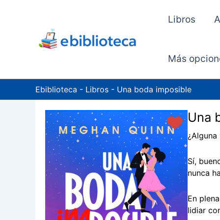
Ir
al
Libros
A
contenido
Más opcion
Ebiblioteca
-
Libros
-
Una boda imposible
Una b
¿Alguna 
Sí, buen
nunca ha
En plena
lidiar c