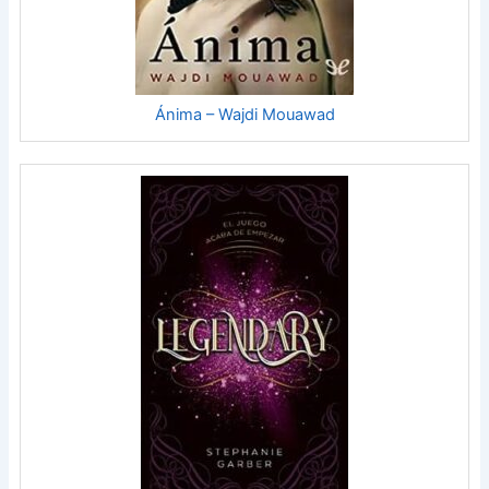
Ánima – Wajdi Mouawad