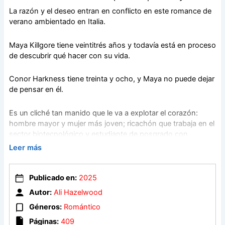
La razón y el deseo entran en conflicto en este romance de
verano ambientado en Italia.
Maya Killgore tiene veintitrés años y todavía está en proceso
de descubrir qué hacer con su vida.
Conor Harkness tiene treinta y ocho, y Maya no puede dejar
de pensar en él.
Es un cliché tan manido que le va a explotar el corazón:
hombre mayor y mujer más joven; ricachón que trabaja en el
sector biotecnológico y estudiante de posgrado con
dificultades para llegar a fin de mes; el mejor amigo de su
Leer más
hermano y la chica en la que él ni se había fijado. Como bien
le ha dicho Conor en más de una ocasión, la dinámica de
poder está demasiado descompensada. Cualquier relación
Publicado en:
2025
entre ellos sería conflictiva por muchos motivos, así que
Autor:
Ali Hazelwood
Maya debería quitárselo de la cabeza. Al fin y al cabo, Conor
Géneros:
Romántico
ha dejado claro que no quiere que ella forme parte de su
vida.
Páginas:
409