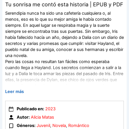
Tu sonrisa me contó esta historia | EPUB y PDF
Serendipia nunca ha sido una cafetería cualquiera o, al
menos, eso es lo que su mejor amiga le había contado
siempre. En aquel lugar se respiraba magia y la suerte
siempre se encontraba tras sus puertas. Sin embargo, Iris
había fallecido hacía un año, dejando a Dalia con un diario de
secretos y varias promesas que cumplir: visitar Hayland, el
pueblo natal de su amiga, conocer a sus hermanas y escribir
una novela.
Pero las cosas no resultan tan fáciles como esperaba
cuando llega a Hayland. Los secretos comienzan a salir a la
luz y a Dalia le toca armar las piezas del pasado de Iris. Entre
ellas, la presencia de Dylan, ese chico de ojos verdes que
parece dispuesto a hacerse un hueco en su corazón.
Leer más
¿Será Dalia capaz de cumplir con las promesas de Iris a
riesgo de que la imagen de su amiga cambie por completo?
¿Qué papel tiene Dylan en el pasado de Iris? Y, sobre todo…
Publicado en:
2023
¿Podrá marcharse ilesa de aquel pueblo que inevitablemente
la hace sentir como en casa?
Autor:
Alicia Matas
Géneros:
Juvenil
,
Novela
,
Romántico