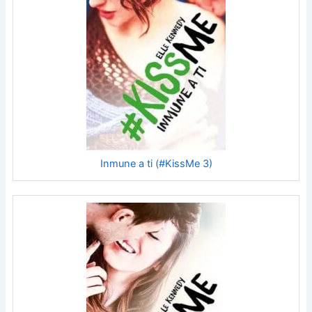
Inmune a ti (#KissMe 3)