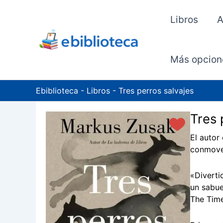
Ir
al
Libros
A
contenido
Más opcion
Ebiblioteca
-
Libros
-
Tres perros salvajes
Tres 
El autor
conmoved
«Diverti
un sabue
The Tim