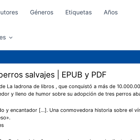
utores
Géneros
Etiquetas
Años
es
perros salvajes | EPUB y PDF
 de La ladrona de libros , que conquistó a más de 10.000.0
or y lleno de humor sobre su adopción de tres perros a
do y encantador […]. Una conmovedora historia sobre el v
so».
es