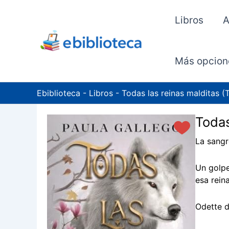
Ir
al
Libros
A
contenido
Más opcion
Ebiblioteca
-
Libros
-
Todas las reinas malditas (
Todas
La sangr
Un golpe
esa rein
Odette d