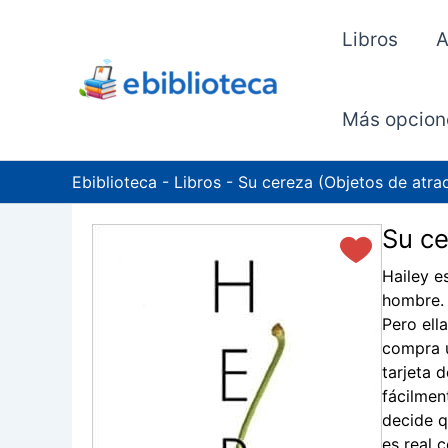
Ir
al
Libros
A
contenido
Más opcion
Ebiblioteca
-
Libros
-
Su cereza (Objetos de atra
Su ce
Hailey e
hombre. 
Pero ell
compra u
tarjeta 
fácilmen
decide q
es real c