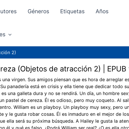
utores
Géneros
Etiquetas
Años
es
cción 2)
reza (Objetos de atracción 2) | EPUB
s una virgen. Sus amigos piensan que es hora de arreglar e
Su panadería está en crisis y ella tiene que dedicar todo s
a es una galleta dura y no se rendirá. Un día, un hombre s
n pastel de cereza. Él es odioso, pero muy coqueto. Al salir
dentro. William es un playboy. Un playboy muy sexy, pero 
te y le gusta robar cosas. Él es inmaduro en el mejor de lo
ue ella será su próxima búsqueda. A Hailey le gusta la ate
on él y qué es falso. ¿Podrá William ser real? ¿O es ella otr