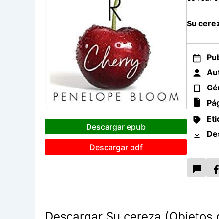
Su cere
Pub
Aut
Gé
Pág
Eti
Descargar epub
De
Descargar pdf
Descargar Su cereza (Objetos d