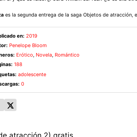
za
es la segunda entrega de la saga Objetos de atracción, 
licado en:
2019
or:
Penelope Bloom
neros:
Erótico
,
Novela
,
Romántico
inas:
188
quetas:
adolescente
scargas:
0
e atracción 2) gratis