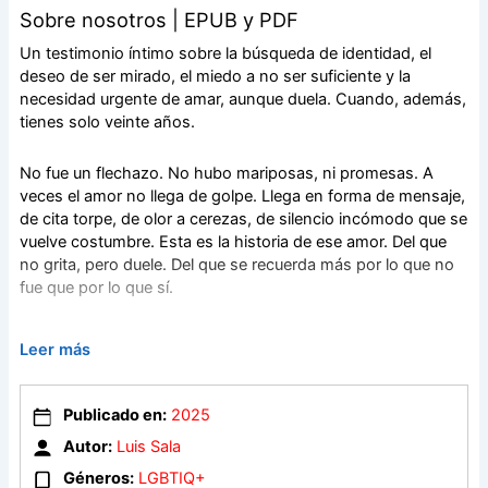
Sobre nosotros | EPUB y PDF
Un testimonio íntimo sobre la búsqueda de identidad, el
deseo de ser mirado, el miedo a no ser suficiente y la
necesidad urgente de amar, aunque duela. Cuando, además,
tienes solo veinte años.
No fue un flechazo. No hubo mariposas, ni promesas. A
veces el amor no llega de golpe. Llega en forma de mensaje,
de cita torpe, de olor a cerezas, de silencio incómodo que se
vuelve costumbre. Esta es la historia de ese amor. Del que
no grita, pero duele. Del que se recuerda más por lo que no
fue que por lo que sí.
Sobre nosotros es el relato de un amor que nace en lo
Leer más
cotidiano y se desgasta entre silencios, miedos y ausencias.
De lo que ocurre cuando con el amor no basta. Del miedo a
estar solo, del vértigo de los veinte y de todo lo que duele
Publicado en:
2025
cuando no hay referentes para explicar lo que uno siente.
Autor:
Luis Sala
Un testimonio íntimo sobre la búsqueda de identidad, el
deseo de ser mirado, el miedo a no ser suficiente y la
Géneros:
LGBTIQ+