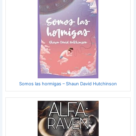
nos la haga llegar a nosotros, sus felices lectores. Una voz
sensible e íntima, capaz de iluminar los momentos más
oscuros que toda vida conlleva» Inés Martín Rodrigo.
« Sobre nosotros genera un debate acerca del amor y de la
identidad que es reparador, y no solo para la comunidad
LGTBIQ+.»»Pablo Santidrián.
Somos las hormigas – Shaun David Hutchinson