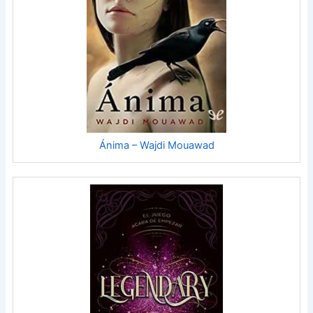
Ánima – Wajdi Mouawad