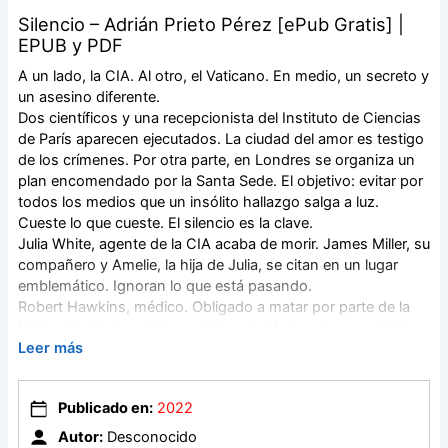
Silencio – Adrián Prieto Pérez [ePub Gratis] |
EPUB y PDF
A un lado, la CIA. Al otro, el Vaticano. En medio, un secreto y
un asesino diferente.
Dos científicos y una recepcionista del Instituto de Ciencias
de París aparecen ejecutados. La ciudad del amor es testigo
de los crímenes. Por otra parte, en Londres se organiza un
plan encomendado por la Santa Sede. El objetivo: evitar por
todos los medios que un insólito hallazgo salga a luz.
Cueste lo que cueste. El silencio es la clave.
Julia White, agente de la CIA acaba de morir. James Miller, su
compañero y Amelie, la hija de Julia, se citan en un lugar
emblemático. Ignoran lo que está pasando.
Robert Hawkins, médico. Obligado a matar por parte de la
Hermandad, una antigua orden eclesiástica. Los sacerdotes
Leer más
y, en especial, el Cuervo, saben algo que la mayoría
desconoce.
Agentes especiales infiltrados. Personajes oscuros.
Publicado en:
2022
Individuos coaccionados por su pasado, atrapados entre el
silencio y el desvelo. Perversos ojos clavados en espaladas
Autor:
Desconocido