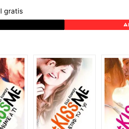
l gratis
o