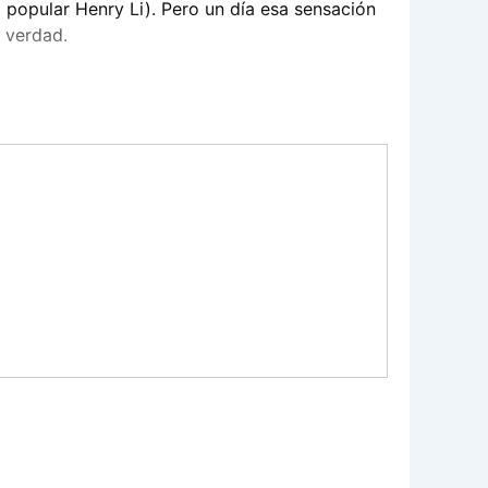
el popular Henry Li). Pero un día esa sensación
e verdad.
r pagar la matrícula del internado, destapando
 precio, y los encargos pasan de ser pequeños
idir si su futuro vale su conciencia… o su vida.