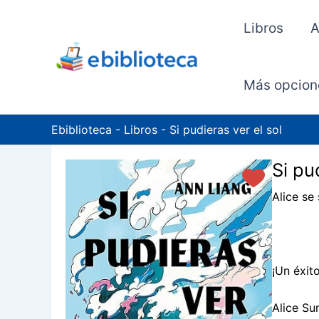
Ir
al
Libros
A
contenido
Más opcion
Ebiblioteca
-
Libros
-
Si pudieras ver el sol
Si pu
Alice se
¡Un éxit
Alice Su