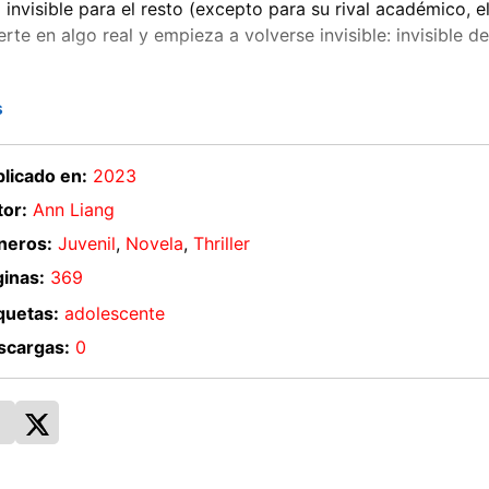
a invisible para el resto (excepto para su rival académico, 
erte en algo real y empieza a volverse invisible: invisible d
 espada y la pared, Alice decide usar este poder para pode
s
escándalos de sus compañeros. Pero todo secreto tiene un
s a verdaderos crímenes. En esta situación, Alice deberá dec
licado en:
2023
or:
Ann Liang
neros:
Juvenil
,
Novela
,
Thriller
inas:
369
quetas:
adolescente
scargas:
0