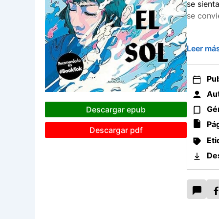
se sient
se convi
Entre la
Leer má
algunos 
cotilleo
Pub
Aut
Gé
Descargar epub
Pág
Descargar pdf
Eti
De