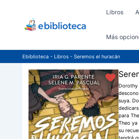
Ir
al
Libros
A
contenido
Más opcion
Ebiblioteca
-
Libros
-
Seremos el huracán
Serem
Dorothy 
desconoc
suya. Do
dedicars
para The
Theo ya 
su recue
tendrá q