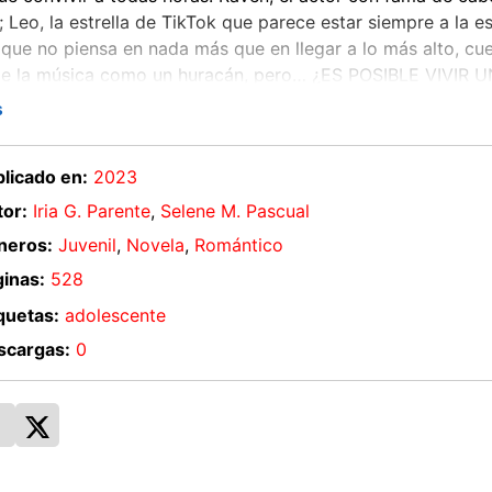
 Leo, la estrella de TikTok que parece estar siempre a la esp
que no piensa en nada más que en llegar a lo más alto, cue
e la música como un huracán, pero… ¿ES POSIBLE VIVI
S SIN OLVIDARTE DE QUIÉN ERES EN REALIDAD? Lo que se
s
a y Selene demuestran que saben perfectamente qué teclas 
mociones».Cherry Chic, autora de la bilogía Rose Lake. «S
licado en:
2023
tir como en casa (y se está mejor en casa que en ningún si
.
or:
Iria G. Parente
,
Selene M. Pascual
neros:
Juvenil
,
Novela
,
Romántico
inas:
528
quetas:
adolescente
scargas:
0