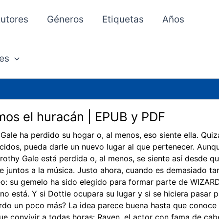
utores
Géneros
Etiquetas
Años
es
os el huracán | EPUB y PDF
Gale ha perdido su hogar o, al menos, eso siente ella. Quiz
idos, pueda darle un nuevo lugar al que pertenecer. Aunque
rothy Gale está perdida o, al menos, se siente así desde q
e juntos a la música. Justo ahora, cuando es demasiado tar
o: su gemelo ha sido elegido para formar parte de WIZAR
no está. Y si Dottie ocupara su lugar y si se hiciera pasar 
rdo un poco más? La idea parece buena hasta que conoce 
ue convivir a todas horas: Raven, el actor con fama de cab