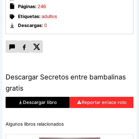
Páginas:
246
Leo es un hombre muy diferente a su marido y entre cafés y
Etiquetas:
adultos
ensayos pasan mucho tiempo juntos.
Descargas:
0
¿Qué sucederá cuando caiga el telón?
Descargar Secretos entre bambalinas
gratis
Descargar libro
Reportar enlace roto
Algunos libros relacionados