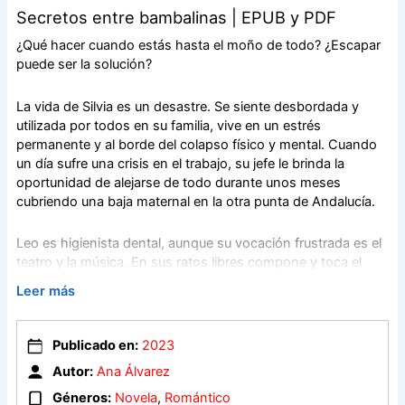
Secretos entre bambalinas | EPUB y PDF
¿Qué hacer cuando estás hasta el moño de todo? ¿Escapar
puede ser la solución?
La vida de Silvia es un desastre. Se siente desbordada y
utilizada por todos en su familia, vive en un estrés
permanente y al borde del colapso físico y mental. Cuando
un día sufre una crisis en el trabajo, su jefe le brinda la
oportunidad de alejarse de todo durante unos meses
cubriendo una baja maternal en la otra punta de Andalucía.
Leo es higienista dental, aunque su vocación frustrada es el
teatro y la música. En sus ratos libres compone y toca el
piano. Para dar rienda a su vena artística, ha organizado un
Leer más
grupo de teatro aficionado en la asociación cultural de su
barrio y está montando una obra que se representará al final
de las actividades.
Publicado en:
2023
Autor:
Ana Álvarez
Silvia por primera vez en su vida tiene las tardes libres y
Géneros:
Novela
,
Romántico
decide apuntarse al teatro.