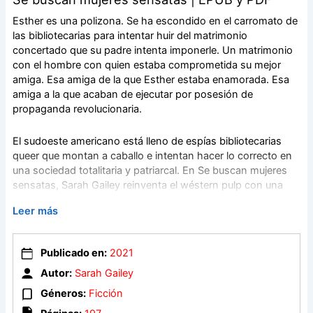
Esther es una polizona. Se ha escondido en el carromato de
las bibliotecarias para intentar huir del matrimonio
concertado que su padre intenta imponerle. Un matrimonio
con el hombre con quien estaba comprometida su mejor
amiga. Esa amiga de la que Esther estaba enamorada. Esa
amiga a la que acaban de ejecutar por posesión de
propaganda revolucionaria.
El sudoeste americano está lleno de espías bibliotecarias
queer que montan a caballo e intentan hacer lo correcto en
una sociedad totalitaria y patriarcal. En Se buscan mujeres
sensatas, Sarah Gailey reinventa el wéstern pulp con una
historia antifascista sobre identidad queer ambientada en un
Leer más
futuro cercano.
Publicado en:
2021
Autor:
Sarah Gailey
Géneros:
Ficción