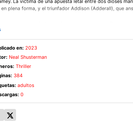
Ramey. La víctima de una apuesta letal entre dos dioses ma
 en plena forma, y el triunfador Addison (Adderall), que ans
ta, el reto de quién lleva primero su marca a «la Fiesta», es
s
vitarlo: te deslumbra lo que prometen la oxicodona y las a
esta historia hay dos I. Ramey: Isaac, un jugador de fútbol
licado en:
2023
 consejo médico, y su hermana Ivy, cuya creciente frustrac
or:
Neal Shusterman
son. ¿Cuál eres tú?
neros:
Thriller
inas:
384
quetas:
adultos
scargas:
0