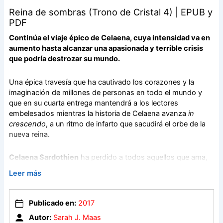
Reina de sombras (Trono de Cristal 4) | EPUB y
PDF
Continúa el viaje épico de Celaena, cuya intensidad va en
aumento hasta alcanzar una apasionada y terrible crisis
que podría destrozar su mundo.
Una épica travesía que ha cautivado los corazones y la
imaginación de millones de personas en todo el mundo y
que en su cuarta entrega mantendrá a los lectores
embelesados mientras la historia de Celaena avanza
in
crescendo
, a un ritmo de infarto que sacudirá el orbe de la
nueva reina.
Celaena Sardothien
ha perdido a todos aquellos que ama,
pero por fin está de vuelta en el imperio para vengarse, para
Leer más
rescatar su reino, antes glorioso, y para enfrentar las
sombras de su pasado… Ha reconocido su identidad
como
Aelin Galathynius
, reina de Terrasen. Pero antes de
Publicado en:
2017
reclamar su trono deberá luchar.
Autor:
Sarah J. Maas