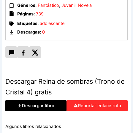
Géneros:
Fantástico
,
Juvenil
,
Novela
Luchará por su primo, un guerrero dispuesto a morir por
volver a verla. Luchará por su amigo, un joven atrapado en
Páginas:
739
una prisión inenarrable. Y luchará por su gente, que aguarda
Etiquetas:
adolescente
esclavizada, bajo el yugo de un inhumano rey, el retorno
triunfal de su reina perdida.
Descargas:
0
Descargar Reina de sombras (Trono de
Cristal 4) gratis
Descargar libro
Reportar enlace roto
Algunos libros relacionados