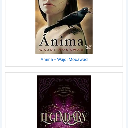
Ánima – Wajdi Mouawad