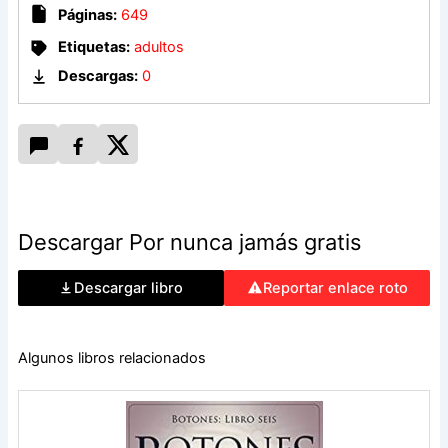
Páginas:
649
Remi solo necesita pasar desapercibida un par de semanas.
Etiquetas:
adultos
No piensa quedarse en la isla para siempre, y menos cuando
el hombre que la hizo pedazos parece empeñado en
Descargas:
0
meterse en sus asuntos para rescatarla (otra vez). Sobre
todo porque, si Brick se sale con la suya, los pondrá a
ambos en una situación peligrosa que podría costarles
mucho más que el corazón.
Descargar Por nunca jamás gratis
Descargar libro
Reportar enlace roto
Algunos libros relacionados