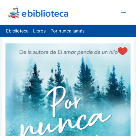
Ir
al
contenido
Ebiblioteca
-
Libros
-
Por nunca jamás