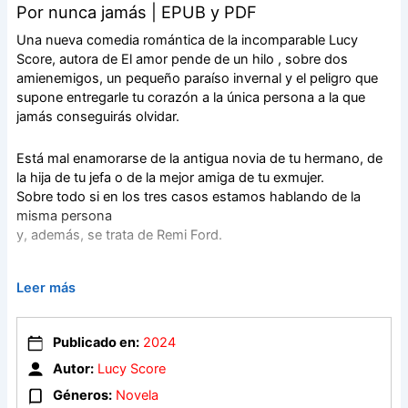
Por nunca jamás | EPUB y PDF
Una nueva comedia romántica de la incomparable Lucy
Score, autora de El amor pende de un hilo , sobre dos
amienemigos, un pequeño paraíso invernal y el peligro que
supone entregarle tu corazón a la única persona a la que
jamás conseguirás olvidar.
Está mal enamorarse de la antigua novia de tu hermano, de
la hija de tu jefa o de la mejor amiga de tu exmujer.
Sobre todo si en los tres casos estamos hablando de la
misma persona
y, además, se trata de Remi Ford.
Cuando Brick Callan descubre que Remi Ford ha regresado a
Leer más
la isla Mackinac a pasar el invierno, se propone descubrir
qué es lo que ocultan esos ojos verdes que llevan años
atormentándolo. Incluso si para conseguirlo debe derribar el
Publicado en:
2024
muro que había construido entre ellos. Y aunque termine
Autor:
Lucy Score
enamorándose de la única mujer a la que nunca logrará
olvidar.
Géneros:
Novela