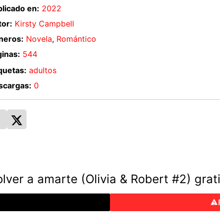
licado en:
2022
or:
Kirsty Campbell
neros:
Novela
,
Romántico
inas:
544
quetas:
adultos
scargas:
0
ver a amarte (Olivia & Robert #2) grat
o