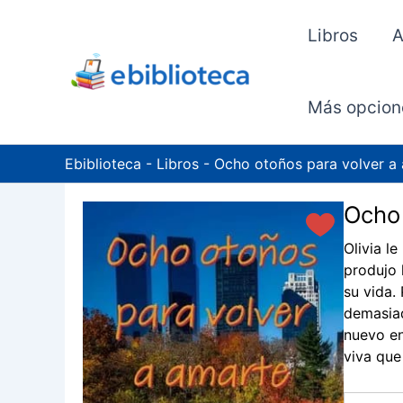
Ir
al
Libros
A
contenido
Más opcion
Ebiblioteca
-
Libros
-
Ocho otoños para volver a 
Ocho 
Olivia l
produjo 
su vida.
demasiad
nuevo en
viva que