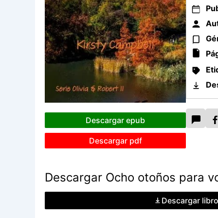
Pub
Aut
Gé
Pág
Eti
De
Descargar epub
Descargar pdf
Descargar Ocho otoños para vol
Descargar libr