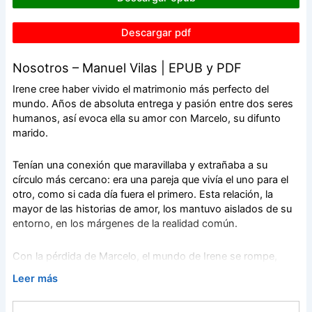
Descargar pdf
Nosotros – Manuel Vilas | EPUB y PDF
Irene cree haber vivido el matrimonio más perfecto del
mundo. Años de absoluta entrega y pasión entre dos seres
humanos, así evoca ella su amor con Marcelo, su difunto
marido.
Tenían una conexión que maravillaba y extrañaba a su
círculo más cercano: era una pareja que vivía el uno para el
otro, como si cada día fuera el primero. Esta relación, la
mayor de las historias de amor, los mantuvo aislados de su
entorno, en los márgenes de la realidad común.
Con la pérdida de Marcelo, el mundo de Irene se rompe,
pero ella descubre una insólita forma de seguir viviendo
Leer más
junto a él para salir adelante. Esa manera de recordar e
invocar a quien fue el amor de su vida construye esta