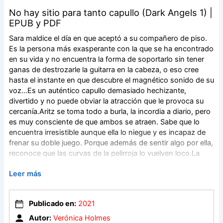
No hay sitio para tanto capullo (Dark Angels 1) |
EPUB y PDF
Sara maldice el día en que aceptó a su compañero de piso.
Es la persona más exasperante con la que se ha encontrado
en su vida y no encuentra la forma de soportarlo sin tener
ganas de destrozarle la guitarra en la cabeza, o eso cree
hasta el instante en que descubre el magnético sonido de su
voz…Es un auténtico capullo demasiado hechizante,
divertido y no puede obviar la atracción que le provoca su
cercanía.Aritz se toma todo a burla, la incordia a diario, pero
es muy consciente de que ambos se atraen. Sabe que lo
encuentra irresistible aunque ella lo niegue y es incapaz de
frenar su doble juego. Porque además de sentir algo por ella,
reconoce que las curvas de la pelirroja lo vuelven loco.La
música es la única capaz de poner en orden sus
Leer más
sentimientos y lidiar con una mujer con tanto carácter, pero
sabe que Sara no se lo pondrá nada fácil.Un (no tan) capullo
integral, una bruja pelirroja y mucho ¡rock’n roll!
Publicado en:
2021
Autor:
Verónica Holmes