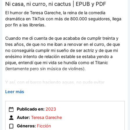
Ni casa, ni curro, ni cactus | EPUB y PDF
El humor de Teresa Gareche, la reina de la comedia
dramática en TikTok con más de 800.000 seguidores, llega
por fin a las librerías.
Cuando me di cuenta de que acababa de cumplir treinta y
tres años, de que no me iban a renovar en el curro, de que
no conseguiría cumplir mi sueño de ser actriz y de que mi
enésimo intento de relación estable se estaba yendo a
pique, entendí que mi vida se hundía como el Titanic
(lentamente pero sin música de violines).
Y así, con el barco haciendo aguas, no pude evitar
preguntarme: «¿Acaso la única opción que me queda es
Leer más
meter en la maleta mi orgullo herido, pillar un BlaBlaCar al
pueblo y volver a casa de mis padres?».
Publicado en:
2023
Todas pensábamos que los treinta iban a ser maravillosos
Autor:
Teresa Gareche
hasta que te encuentras que nada ha salido como tenías
Géneros:
Ficción
planeado.