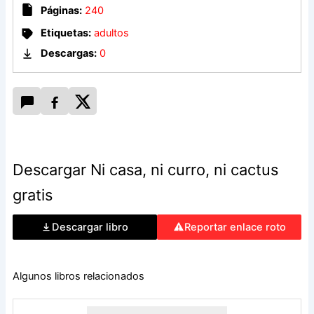
Páginas:
240
Surfea esta gloriosa década con la novela de Teresa
Etiquetas:
adultos
Gareche, una historia original y alocada que hará reír a toda
Descargas:
0
una generación.
Descargar Ni casa, ni curro, ni cactus
gratis
Descargar libro
Reportar enlace roto
Algunos libros relacionados