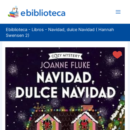
Ir
al
contenido
Ebiblioteca
-
Libros
-
Navidad, dulce Navidad ( Hannah
Swensen 2)