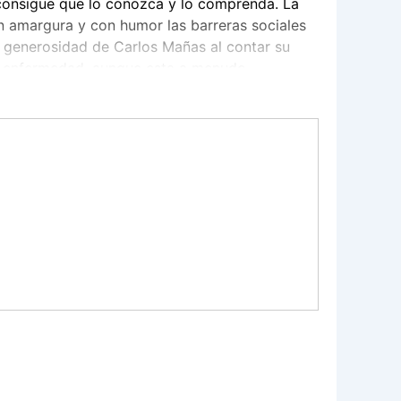
 consigue que lo conozca y lo comprenda. La
sin amargura y con humor las barreras sociales
 generosidad de Carlos Mañas al contar su
la enfermedad, aunque esta a menudo
ar mentalmente muy sano.