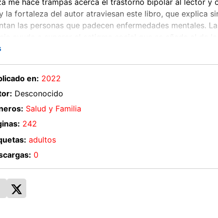
a me hace trampas acerca el trastorno bipolar al lector y
 y la fortaleza del autor atraviesan este libro, que explica 
ntan las personas que padecen enfermedades mentales. La
cia ayuda a superar el estigma social que se añade al de 
s
ta menos que las etiquetas que impone la sociedad.
e puede tener una enfermedad mental y, sin embargo, est
licado en:
2022
or:
Desconocido
1
neros:
Salud y Familia
 2
inas:
242
quetas:
adultos
scargas:
0