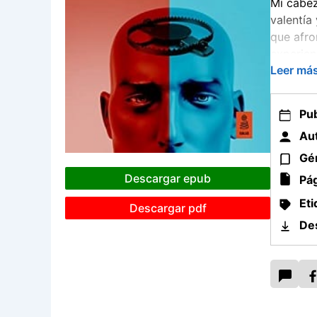
Mi cabez
valentía
que afro
experien
Leer má
incapaci
Porque s
Pub
Aut
OPCIÓN 
Gé
OPCIÓN
Descargar epub
Pág
Eti
Descargar pdf
De