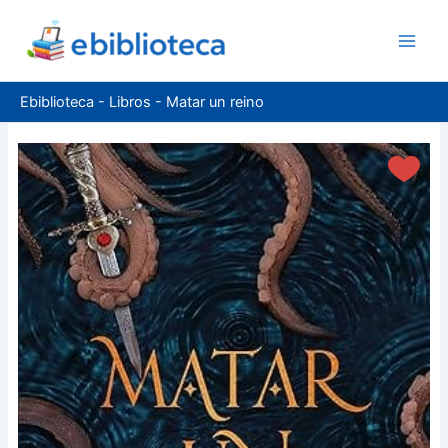
Ir
al
contenido
Ebiblioteca
-
Libros
-
Matar un reino