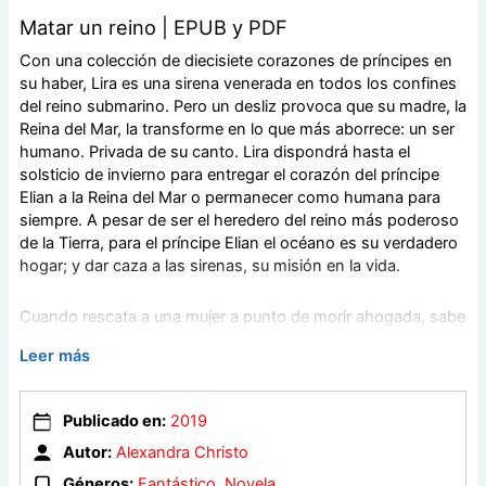
Matar un reino | EPUB y PDF
Con una colección de diecisiete corazones de príncipes en
su haber, Lira es una sirena venerada en todos los confines
del reino submarino. Pero un desliz provoca que su madre, la
Reina del Mar, la transforme en lo que más aborrece: un ser
humano. Privada de su canto. Lira dispondrá hasta el
solsticio de invierno para entregar el corazón del príncipe
Elian a la Reina del Mar o permanecer como humana para
siempre. A pesar de ser el heredero del reino más poderoso
de la Tierra, para el príncipe Elian el océano es su verdadero
hogar; y dar caza a las sirenas, su misión en la vida.
Cuando rescata a una mujer a punto de morir ahogada, sabe
que es más de lo que aparenta, pero ella promete ayudarlo a
Leer más
encontrar la clave para exterminar a las sirenas para
siempre. ¿Podrá Elian confiar en su palabra? ¿Y hasta dónde
tendrá que ceder para erradicar al más temible enemigo del
Publicado en:
2019
hombre?
Autor:
Alexandra Christo
«La magnífica construcción del mundo y una acción
Géneros:
Fantástico
,
Novela