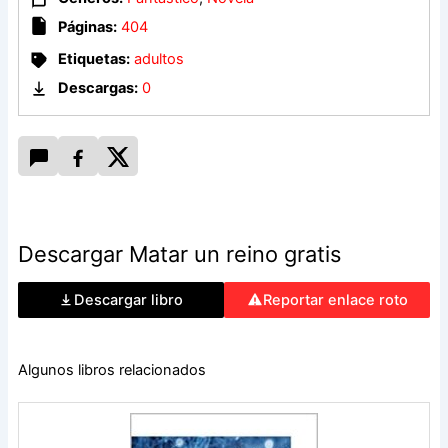
trepidante mantendrán embelesados a los lectores en esta
Páginas:
404
maquiavélica reinterpretación de La sirenita.» Booklist
Etiquetas:
adultos
«Los aficionados a la fantasía amarán esta historia de
Descargas:
0
príncipes piratas y sirenas asesinas.» School Library Journal
Descargar Matar un reino gratis
Descargar libro
Reportar enlace roto
Algunos libros relacionados