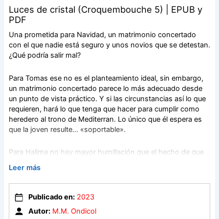
Luces de cristal (Croquembouche 5) | EPUB y
PDF
Una prometida para Navidad, un matrimonio concertado
con el que nadie está seguro y unos novios que se detestan.
¿Qué podría salir mal?
Para Tomas ese no es el planteamiento ideal, sin embargo,
un matrimonio concertado parece lo más adecuado desde
un punto de vista práctico. Y si las circunstancias así lo que
requieren, hará lo que tenga que hacer para cumplir como
heredero al trono de Mediterran. Lo único que él espera es
que la joven resulte… «soportable».
Para Halima no hay mayor humillación que el hecho de que
ser la novia en un matrimonio que nadie, excepto su padre,
Leer más
quiere. A ella no le importa cómo sea él, ni cómo le trate, lo
único que importa es conseguir por todos los medios que el
príncipe cancele el matrimonio. Para ella es una cuestión de
Publicado en:
2023
principios.
Autor:
M.M. Ondicol