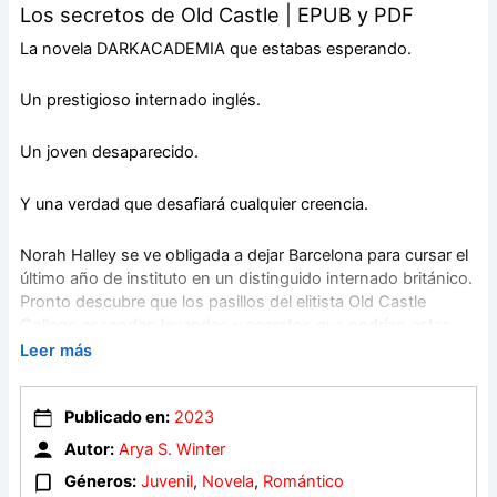
Los secretos de Old Castle | EPUB y PDF
La novela DARKACADEMIA que estabas esperando.
Un prestigioso internado inglés.
Un joven desaparecido.
Y una verdad que desafiará cualquier creencia.
Norah Halley se ve obligada a dejar Barcelona para cursar el
último año de instituto en un distinguido internado británico.
Pronto descubre que los pasillos del elitista Old Castle
College esconden leyendas y secretos que podrían estar
relacionados con la extraña desaparición de un estudiante.
Leer más
Será entonces cuando Norah rompa su promesa de no
Publicado en:
2023
estrechar lazos con nadie y se acerque a Rhydian, un joven
conflictivo por el que comienza a sentir más de lo que
Autor:
Arya S. Winter
debería.
Géneros:
Juvenil
,
Novela
,
Romántico