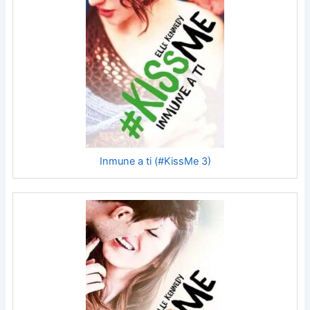
Inmune a ti (#KissMe 3)