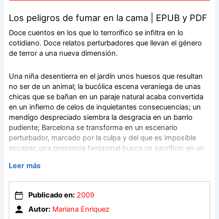
Los peligros de fumar en la cama | EPUB y PDF
Doce cuentos en los que lo terroríﬁco se inﬁltra en lo
cotidiano. Doce relatos perturbadores que llevan el género
de terror a una nueva dimensión.
Una niña desentierra en el jardín unos huesos que resultan
no ser de un animal; la bucólica escena veraniega de unas
chicas que se bañan en un paraje natural acaba convertida
en un infierno de celos de inquietantes consecuencias; un
mendigo despreciado siembra la desgracia en un barrio
pudiente; Barcelona se transforma en un escenario
perturbador, marcado por la culpa y del que es imposible
escapar; una presencia fantasmal busca un sacrificio en un
balneario; una chica siente una atracción fetichista por los
Leer más
corazones enfermos; un rockero fallecido de un modo atroz
recibe un homenaje de sus fans que va más allá de lo
imaginable; un chico que filma clandestinamente a parejas
Publicado en:
2009
haciendo el amor y a mujeres con tacones altos caminando
Autor:
Mariana Enriquez
por las calles recibe una propuesta que le cambiará la vida.