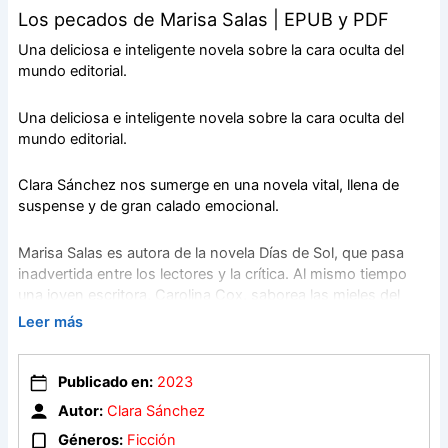
Los pecados de Marisa Salas | EPUB y PDF
Una deliciosa e inteligente novela sobre la cara oculta del
mundo editorial.
Una deliciosa e inteligente novela sobre la cara oculta del
mundo editorial.
Clara Sánchez nos sumerge en una novela vital, llena de
suspense y de gran calado emocional.
Marisa Salas es autora de la novela Días de Sol, que pasa
inadvertida entre los lectores y la crítica. Al mismo tiempo
una joven escritora, Carolina Cox, saborea las mieles del
éxito con otra novela en la misma editorial, lo que hunde a
Leer más
Marisa, que tira los ejemplares que tenía y no vuelve a
escribir.
Publicado en:
2023
Treinta años después, aparece un escritor novel que copa la
Autor:
Clara Sánchez
lista de ventas, levanta el aplauso del mundo literario y
Géneros:
Ficción
destrona a Carolina Cox. Al leer la obra, Marisa descubre