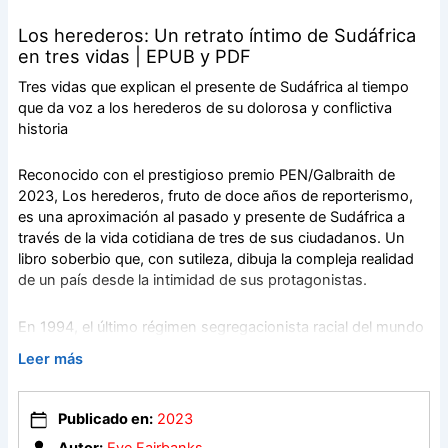
Los herederos: Un retrato íntimo de Sudáfrica
en tres vidas | EPUB y PDF
Tres vidas que explican el presente de Sudáfrica al tiempo
que da voz a los herederos de su dolorosa y conflictiva
historia
Reconocido con el prestigioso premio PEN/Galbraith de
2023, Los herederos, fruto de doce años de reporterismo,
es una aproximación al pasado y presente de Sudáfrica a
través de la vida cotidiana de tres de sus ciudadanos. Un
libro soberbio que, con sutileza, dibuja la compleja realidad
de un país desde la intimidad de sus protagonistas.
En 1994, el último régimen segregacionista racial del mundo
cayó para dar paso a un nuevo sistema que carecía de
Leer más
precedentes y que dejaba a sus ciudadanos liberados y
desamparados al mismo tiempo.
Publicado en:
2023
Esta es la historia de Dipuo, una de las activistas cuya lucha
Autor:
Eve Fairbanks