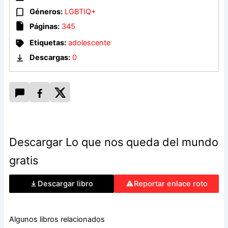
de por sí tumultuoso.
Géneros:
LGBTIQ+
Páginas:
345
El camino que se extiende ante ellos es largo y, para
Etiquetas:
adolescente
sobrevivir, tendrán que despojarse de sus secretos, afrontar
las consecuencias de sus acciones y encontrar el valor
Descargas:
0
necesario para luchar juntos por el futuro que desean. Solo
existe una certeza: lo único que les queda en el mundo es la
innegable atracción que sienten el uno hacia el otro.
Descargar Lo que nos queda del mundo
gratis
Descargar libro
Reportar enlace roto
Algunos libros relacionados