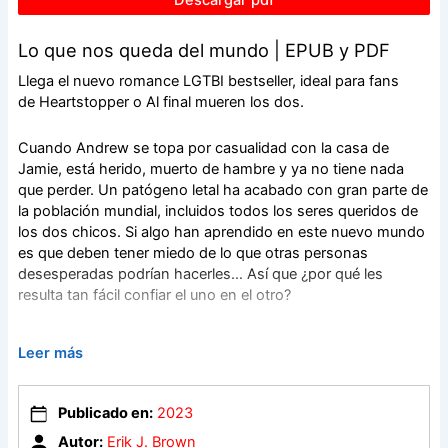
Lo que nos queda del mundo | EPUB y PDF
Llega el nuevo romance LGTBI bestseller, ideal para fans
de Heartstopper o Al final mueren los dos.
Cuando Andrew se topa por casualidad con la casa de
Jamie, está herido, muerto de hambre y ya no tiene nada
que perder. Un patógeno letal ha acabado con gran parte de
la población mundial, incluidos todos los seres queridos de
los dos chicos. Si algo han aprendido en este nuevo mundo
es que deben tener miedo de lo que otras personas
desesperadas podrían hacerles… Así que ¿por qué les
resulta tan fácil confiar el uno en el otro?
Cuando el peligro irrumpe en su refugio, huyen hacia el sur
Leer más
en busca de la civilización. Pero en la historia de Andrew hay
algo que no termina de encajar y que podría arrebatárselo
todo a ambos. Jamie también guarda un secreto. Está
Publicado en:
2023
empezando a sentir algo más que amistad por Andrew y
Autor:
Erik J. Brown
eso le añade otra capa de miedo y confusión a un viaje ya